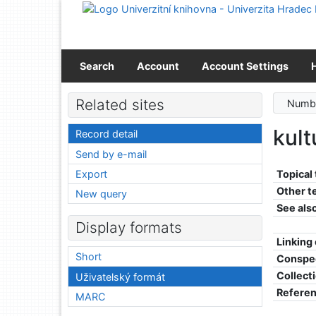
Go to content
Go to menu
Accessibility declaration
Search
Account
Account Settings
Related sites
Numbe
kult
Record detail
Send by e-mail
Export
Topical
Other t
New query
See als
Display formats
Linking
Short
Conspe
Collect
Uživatelský formát
Refere
MARC