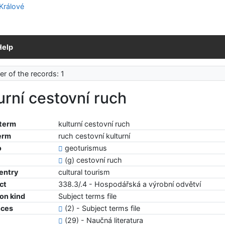
Help
r of the records: 1
urní cestovní ruch
 term
kulturní cestovní ruch
erm
ruch cestovní kulturní
o
geoturismus
(g) cestovní ruch
 entry
cultural tourism
ct
338.3/.4 - Hospodářská a výrobní odvětví
ion kind
Subject terms file
nces
(2) - Subject terms file
(29) - Naučná literatura