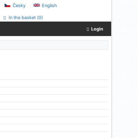
Česky
English
In the basket (
0
)
Login