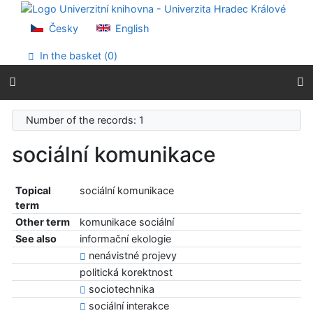
Go to content
Go to menu
Česky
English
Accessibility declaration
In the basket (
0
)
Number of the records: 1
sociální komunikace
Topical
sociální komunikace
term
Other term
komunikace sociální
See also
informační ekologie
nenávistné projevy
politická korektnost
sociotechnika
sociální interakce