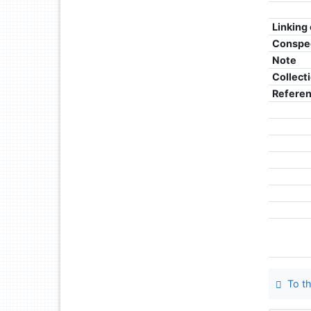
Linking
Conspe
Note
Collect
Refere
To th