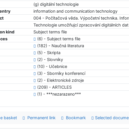
(g) digitální technologie
 entry
information and communication technology
ct
004 - Počítačová věda. Výpočetní technika. Info
Technologie umožňujcí zpracování digitálních dat
ion kind
Subject terms file
nces
(6) - Subject terms file
(182) - Naučná literatura
(5) - Skripta
(2) - Slovníky
(10) - Učebnice
(3) - Sborníky konferencí
(2) - Elektronické zdroje
(209) - ARTICLES
(1) - ***nezarazeno***
e basket
Permanent link
Bookmark
Selected docume