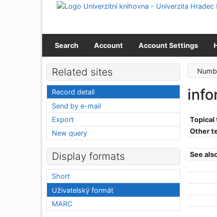
Go to content
Go to menu
Accessibility declaration
Search
Account
Account Settings
Related sites
Numbe
info
Record detail
Send by e-mail
Export
Topical
Other t
New query
See als
Display formats
Short
Uživatelský formát
MARC