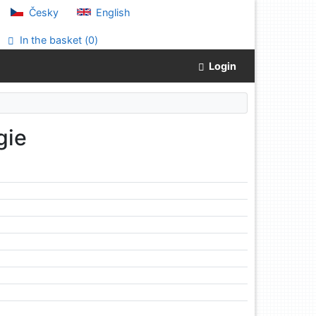
Česky
English
In the basket (
0
)
Login
gie