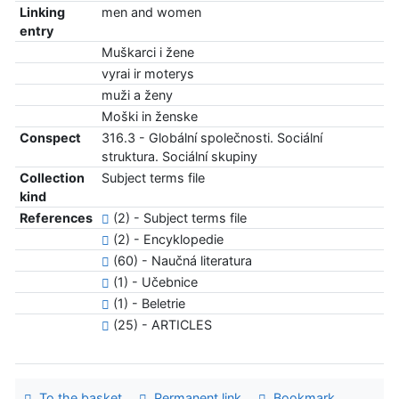
Linking
men and women
entry
Muškarci i žene
vyrai ir moterys
muži a ženy
Moški in ženske
Conspect
316.3 - Globální společnosti. Sociální
struktura. Sociální skupiny
Collection
Subject terms file
kind
References
(2) - Subject terms file
(2) - Encyklopedie
(60) - Naučná literatura
(1) - Učebnice
(1) - Beletrie
(25) - ARTICLES
To the basket
Permanent link
Bookmark