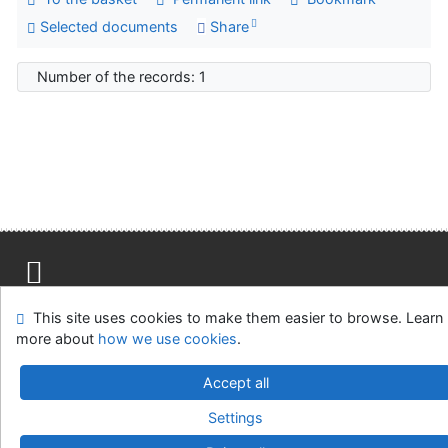
Selected documents
Share
Number of the records: 1
Site map
Accessibility
Privacy
OpenSearch module
This site uses cookies to make them easier to browse. Learn
Feedback form
Cookie settings
more about
how we use cookies
.
Accept all
Univerzitní knihovna - Univerzita Hradec Králové
©1993-2026
IPAC
v.4.8.63a
-
Cosmotron Slovakia, s.r.o.
Settings