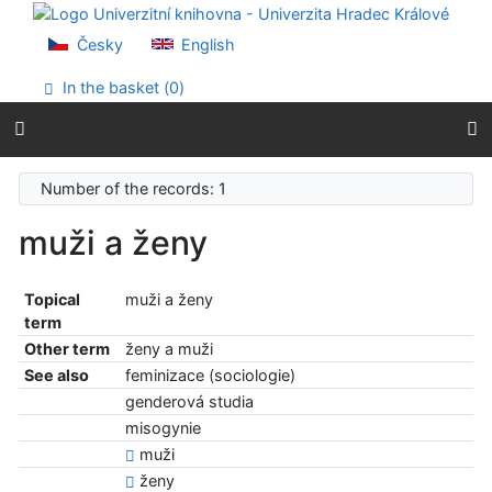
Go to content
Go to menu
Česky
English
Accessibility declaration
In the basket (
0
)
Number of the records: 1
muži a ženy
Topical
muži a ženy
term
Other term
ženy a muži
See also
feminizace (sociologie)
genderová studia
misogynie
muži
ženy