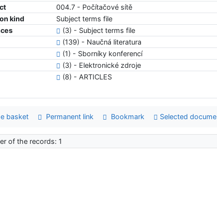
ct
004.7 - Počítačové sítě
ion kind
Subject terms file
nces
(3) - Subject terms file
(139) - Naučná literatura
(1) - Sborníky konferencí
(3) - Elektronické zdroje
(8) - ARTICLES
e basket
Permanent link
Bookmark
Selected docume
r of the records: 1