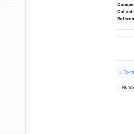
Conspe
Collect
Refere
To th
Numbe