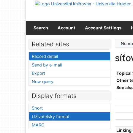
Go to content
Go to menu
Accessibility declaration
Search
Account
Account Settings
Related sites
Numbe
síťo
Record detail
Send by e-mail
Export
Topical
Other t
New query
See als
Display formats
Short
Uživatelský formát
MARC
Linking