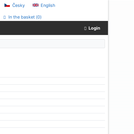
Česky
English
In the basket (
0
)
Login