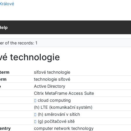
Help
r of the records: 1
vé technologie
 term
síťové technologie
erm
technologie síťové
o
Active Directory
Citrix MetaFrame Access Suite
cloud computing
(h) LTE (komunikační systém)
(h) směrování v sítích
(g) počítačové sítě
 entry
computer network technology