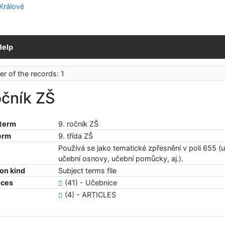
Help
r of the records: 1
očník ZŠ
 term
9. ročník ZŠ
erm
9. třída ZŠ
Používá se jako tematické zpřesnění v poli 655 (
učební osnovy, učební pomůcky, aj.).
ion kind
Subject terms file
nces
(41) - Učebnice
(4) - ARTICLES