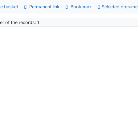
e basket
Permanent link
Bookmark
Selected docume
r of the records: 1