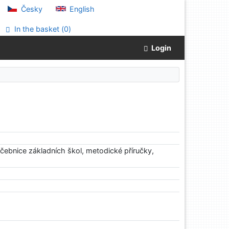
Česky
English
In the basket (
0
)
Login
učebnice základních škol, metodické příručky,