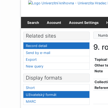
Go to content
Go to menu
Accessibility declaration
Search
Account
Account Settings
Related sites
Numbe
9. r
Record detail
Send by e-mail
Export
Topical
Other t
New query
Note
Display formats
Collect
Refere
Short
Uživatelský formát
MARC