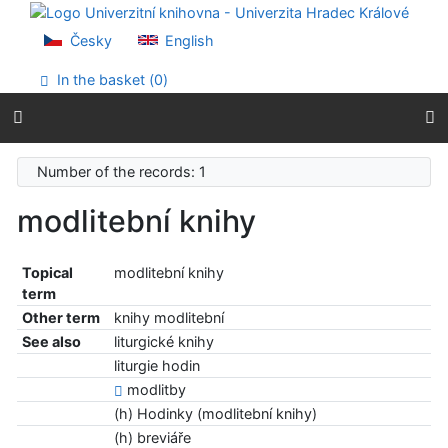
Go to content
Go to menu
Česky
English
Accessibility declaration
In the basket (
0
)
Number of the records: 1
modlitební knihy
Topical
modlitební knihy
term
Other term
knihy modlitební
See also
liturgické knihy
liturgie hodin
modlitby
(h) Hodinky (modlitební knihy)
(h) breviáře