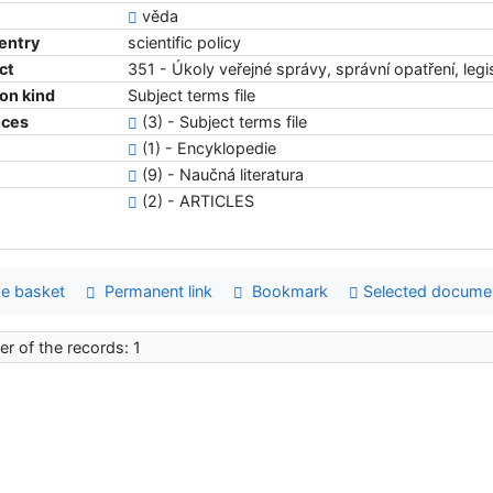
věda
 entry
scientific policy
ct
351 - Úkoly veřejné správy, správní opatření, legis
ion kind
Subject terms file
nces
(3) - Subject terms file
(1) - Encyklopedie
(9) - Naučná literatura
(2) - ARTICLES
e basket
Permanent link
Bookmark
Selected docume
r of the records: 1