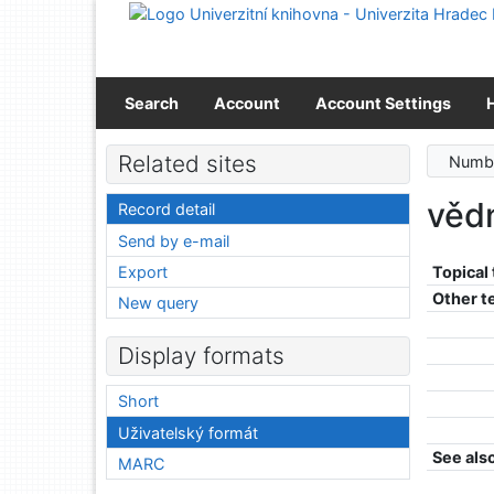
Go to content
Go to menu
Accessibility declaration
Search
Account
Account Settings
Related sites
Numbe
vědn
Record detail
Send by e-mail
Export
Topical
Other t
New query
Display formats
Short
Uživatelský formát
See als
MARC