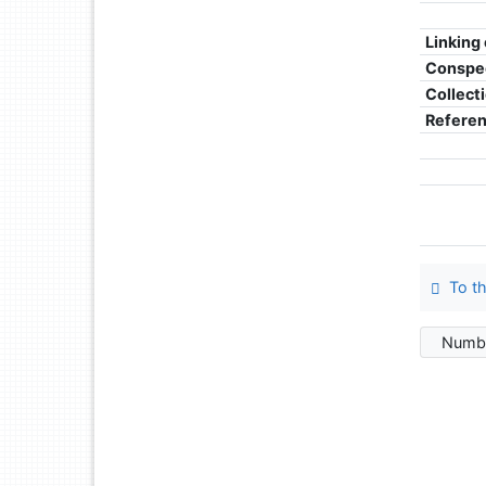
Linking
Conspe
Collect
Refere
To th
Numbe