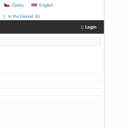
Česky
English
In the basket (
0
)
Login