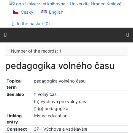
Go to content
Go to menu
Česky
English
Accessibility declaration
In the basket (
0
)
Number of the records: 1
pedagogika volného času
Topical
pedagogika volného času
term
See also
volný čas
(h) výchova pro volný čas
(g) pedagogika
Linking
leisure education
entry
Conspect
37 - Výchova a vzdělávání