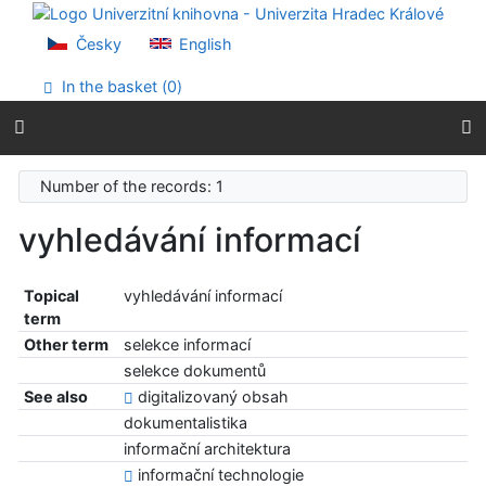
Go to content
Go to menu
Česky
English
Accessibility declaration
In the basket (
0
)
Number of the records: 1
vyhledávání informací
Topical
vyhledávání informací
term
Other term
selekce informací
selekce dokumentů
See also
digitalizovaný obsah
dokumentalistika
informační architektura
informační technologie