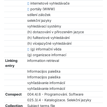
internetové vyhledávače
portály (WWW)
sdílení záložek
selekční jazyky
vyhledávací systémy
(h) dotazování v přirozeném jazyce
(h) fulltextové vyhledávání
(h) vícejazyčné vyhledávání
(g) informační věda
(g) organizace informací
Linking
information retrieval
entry
Informacijos paieška
Informacijos paieška
vyhľadávanie informácií
vyhľadávanie informácií
Conspect
004.4/.6 - Programování. Software
025.3/.4 - Katalogizace. Selekční jazyky
Collection
Subject terms file