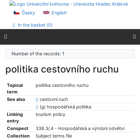
Go to content
Go to menu
Česky
English
Accessibility declaration
In the basket (
0
)
Number of the records: 1
politika cestovního ruchu
Topical
politika cestovního ruchu
term
See also
cestovní ruch
(g) hospodářská politika
Linking
tourism policy
entry
Conspect
338.3/.4 - Hospodářská a výrobní odvětví
Collection
Subject terms file