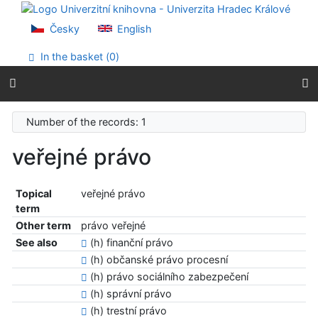
Go to content
Go to menu
Česky
English
Accessibility declaration
In the basket (
0
)
Number of the records: 1
veřejné právo
Topical
veřejné právo
term
Other term
právo veřejné
See also
(h) finanční právo
(h) občanské právo procesní
(h) právo sociálního zabezpečení
(h) správní právo
(h) trestní právo