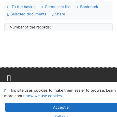
To the basket
Permanent link
Bookmark
Selected documents
Share
Number of the records: 1
Site map
Accessibility
Privacy
OpenSearch module
This site uses cookies to make them easier to browse. Learn
Feedback form
Cookie settings
more about
how we use cookies
.
Univerzitní knihovna - Univerzita Hradec Králové
Accept all
©1993-2026
IPAC
v.4.8.63a
-
Cosmotron Slovakia, s.r.o.
Settings