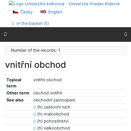
Go to content
Go to menu
Česky
English
Accessibility declaration
In the basket (
0
)
Number of the records: 1
vnitřní obchod
Topical
vnitřní obchod
term
Other term
obchod vnitřní
See also
obchodní zastoupení
(h) cestovní ruch
(h) maloobchod
(h) pohostinství
(h) velkoobchod