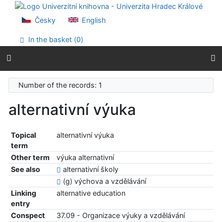
Go to content
Go to menu
Česky
English
Accessibility declaration
In the basket (
0
)
Number of the records: 1
alternativní výuka
Topical
alternativní výuka
term
Other term
výuka alternativní
See also
alternativní školy
(g) výchova a vzdělávání
Linking
alternative education
entry
Conspect
37.09 - Organizace výuky a vzdělávání