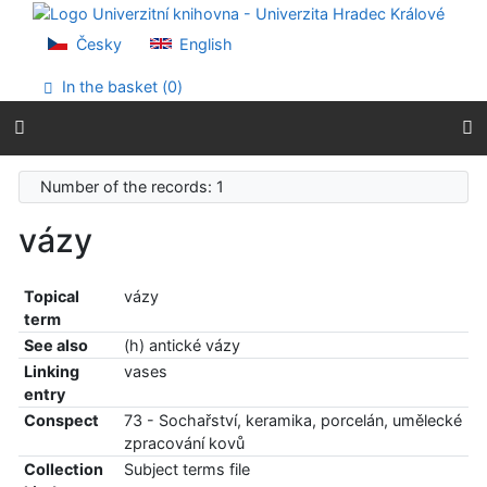
Go to content
Go to menu
Česky
English
Accessibility declaration
In the basket (
0
)
Number of the records: 1
vázy
Topical
vázy
term
See also
(h) antické vázy
Linking
vases
entry
Conspect
73 - Sochařství, keramika, porcelán, umělecké
zpracování kovů
Collection
Subject terms file