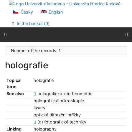
Go to content
Go to menu
Česky
English
Accessibility declaration
In the basket (
0
)
Number of the records: 1
holografie
Topical
holografie
term
See also
holografická interferometrie
holografická mikroskopie
lasery
optické difrakční mřížky
(g) fotografické techniky
Linking
holography