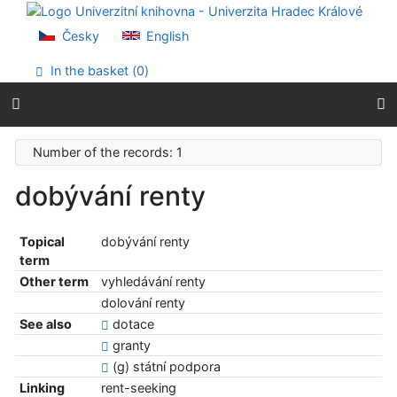
Go to content
Go to menu
Česky
English
Accessibility declaration
In the basket (
0
)
Number of the records: 1
dobývání renty
Topical
dobývání renty
term
Other term
vyhledávání renty
dolování renty
See also
dotace
granty
(g) státní podpora
Linking
rent-seeking