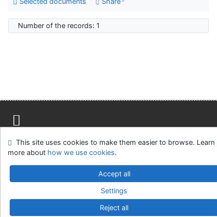
Selected documents
Share
Number of the records: 1
Site map
Accessibility
Privacy
OpenSearch module
This site uses cookies to make them easier to browse. Learn
Feedback form
Cookie settings
more about
how we use cookies
.
Accept all
Univerzitní knihovna - Univerzita Hradec Králové
©1993-2026
IPAC
v.4.8.63a
-
Cosmotron Slovakia, s.r.o.
Settings
Reject all