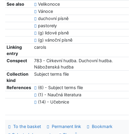
See also
Velikonoce
Vánoce
duchovní písně
pastorely
(g) lidové písně
(g) vánoční písně
Linking
carols
entry
Conspect
783 - Církevní hudba. Duchovní hudba.
Náboženská hudba
Collection
Subject terms file
kind
References
(6) - Subject terms file
(1) - Naučná literatura
(14) - Učebnice
To the basket
Permanent link
Bookmark