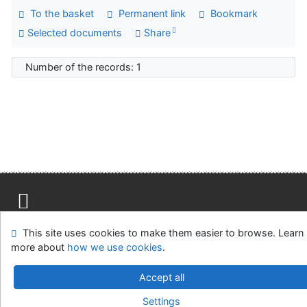
To the basket
Permanent link
Bookmark
Selected documents
Share
Number of the records: 1
Site map
Accessibility
Privacy
OpenSearch module
This site uses cookies to make them easier to browse. Learn
Feedback form
Cookie settings
more about
how we use cookies
.
Univerzitní knihovna - Univerzita Hradec Králové
Accept all
©1993-2026
IPAC
v.4.8.63a
-
Cosmotron Slovakia, s.r.o.
Settings