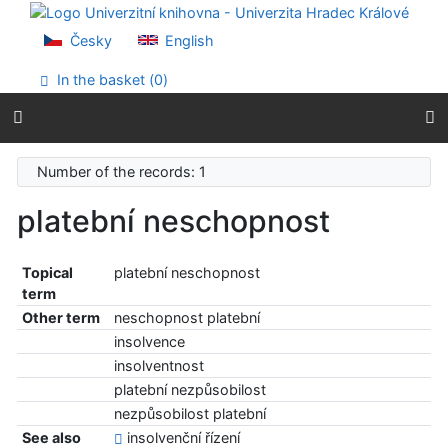
Go to content
Go to menu
Česky
English
Accessibility declaration
In the basket (
0
)
Number of the records: 1
platební neschopnost
Topical
platební neschopnost
term
Other term
neschopnost platební
insolvence
insolventnost
platební nezpůsobilost
nezpůsobilost platební
See also
insolvenční řízení