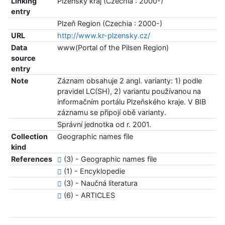
Linking
Plzeňský kraj (Czechia : 2000-)
entry
Plzeň Region (Czechia : 2000-)
URL
http://www.kr-plzensky.cz/
Data
www(Portal of the Pilsen Region)
source
entry
Note
Záznam obsahuje 2 angl. varianty: 1) podle
pravidel LC(SH), 2) variantu používanou na
informačním portálu Plzeňského kraje. V BIB
záznamu se připojí obě varianty.
Správní jednotka od r. 2001.
Collection
Geographic names file
kind
References
(3) - Geographic names file
(1) - Encyklopedie
(3) - Naučná literatura
(6) - ARTICLES