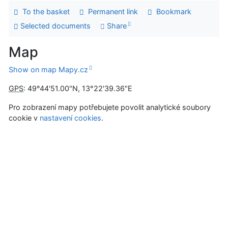
To the basket
Permanent link
Bookmark
Selected documents
Share
Map
Show on map Mapy.cz
GPS
:
49°44'51.00"N
,
13°22'39.36"E
Pro zobrazení mapy potřebujete povolit analytické soubory
cookie v
nastavení cookies
.