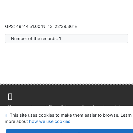
GPS: 49°44'51.00"N, 13°22'39.36"E
Number of the records: 1
Site map
Accessibility
Privacy
OpenSearch module
This site uses cookies to make them easier to browse. Learn
Feedback form
Cookie settings
more about
how we use cookies
.
Univerzitní knihovna - Univerzita Hradec Králové