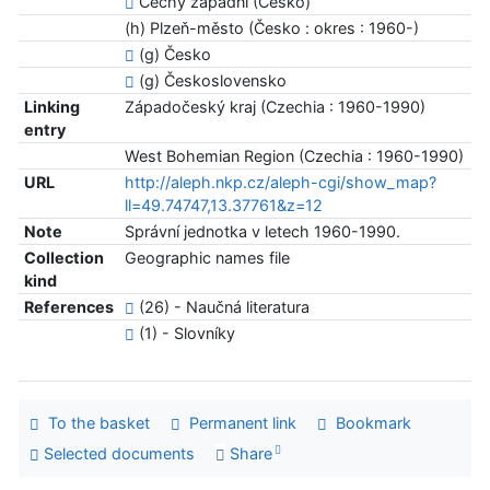
Čechy západní (Česko)
(h) Plzeň-město (Česko : okres : 1960-)
(g) Česko
(g) Československo
Linking
Západočeský kraj (Czechia : 1960-1990)
entry
West Bohemian Region (Czechia : 1960-1990)
URL
http://aleph.nkp.cz/aleph-cgi/show_map?
ll=49.74747,13.37761&z=12
Note
Správní jednotka v letech 1960-1990.
Collection
Geographic names file
kind
References
(26) - Naučná literatura
(1) - Slovníky
To the basket
Permanent link
Bookmark
Selected documents
Share