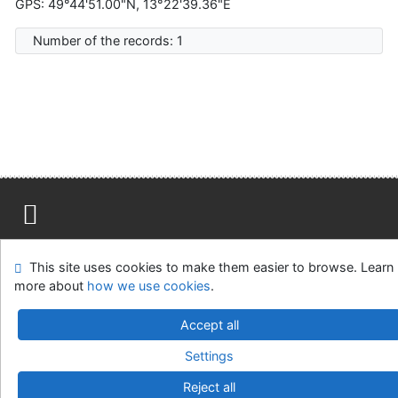
GPS: 49°44'51.00"N, 13°22'39.36"E
Number of the records: 1
Site map
Accessibility
Privacy
OpenSearch module
This site uses cookies to make them easier to browse. Learn
Feedback form
Cookie settings
more about
how we use cookies
.
Univerzitní knihovna - Univerzita Hradec Králové
Accept all
©1993-2026
IPAC
v.4.8.63a
-
Cosmotron Slovakia, s.r.o.
Settings
Reject all