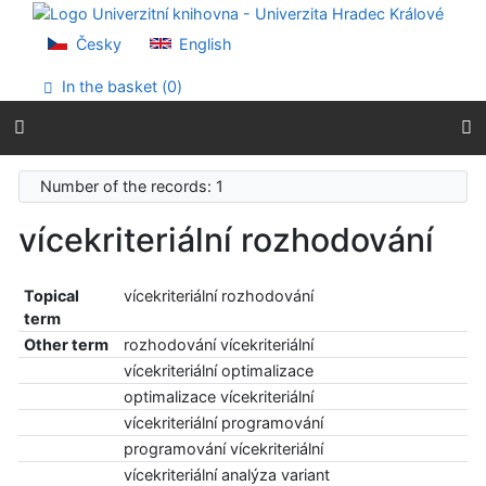
Go to content
Go to menu
Česky
English
Accessibility declaration
In the basket (
0
)
Number of the records: 1
vícekriteriální rozhodování
Topical
vícekriteriální rozhodování
term
Other term
rozhodování vícekriteriální
vícekriteriální optimalizace
optimalizace vícekriteriální
vícekriteriální programování
programování vícekriteriální
vícekriteriální analýza variant