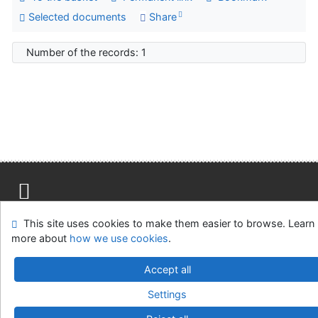
Selected documents
Share
Number of the records: 1
Site map
Accessibility
Privacy
OpenSearch module
This site uses cookies to make them easier to browse. Learn
Feedback form
Cookie settings
more about
how we use cookies
.
Accept all
Univerzitní knihovna - Univerzita Hradec Králové
©1993-2026
IPAC
v.4.8.63a
-
Cosmotron Slovakia, s.r.o.
Settings