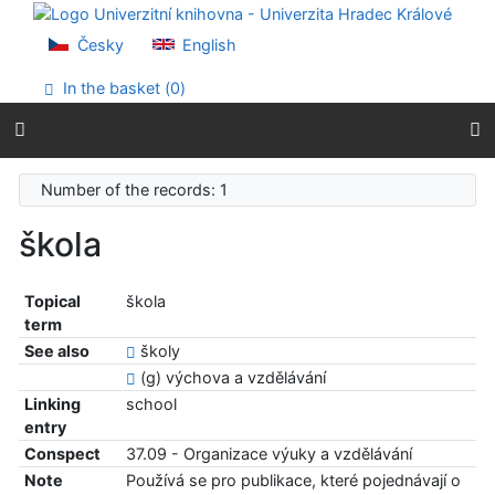
Go to content
Go to menu
Česky
English
Accessibility declaration
In the basket (
0
)
Number of the records: 1
škola
Topical
škola
term
See also
školy
(g) výchova a vzdělávání
Linking
school
entry
Conspect
37.09 - Organizace výuky a vzdělávání
Note
Používá se pro publikace, které pojednávají o