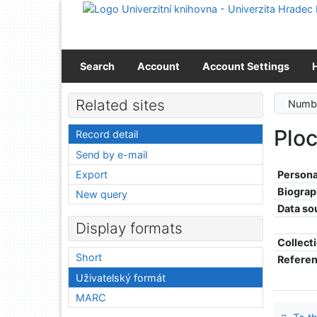
Go to content
Go to menu
Accessibility declaration
Search
Account
Account Settings
Related sites
Numbe
Plo
Record detail
Send by e-mail
Export
Persona
Biograp
New query
Data so
Display formats
Collect
Short
Refere
Uživatelský formát
MARC