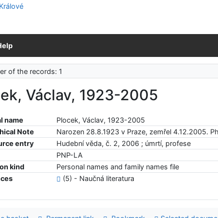
Help
r of the records: 1
cek, Václav, 1923-2005
l name
Plocek, Václav, 1923-2005
hical Note
Narozen 28.8.1923 v Praze, zemřel 4.12.2005. Ph
urce entry
Hudební věda, č. 2, 2006 ; úmrtí, profese
PNP-LA
ion kind
Personal names and family names file
nces
(5) - Naučná literatura