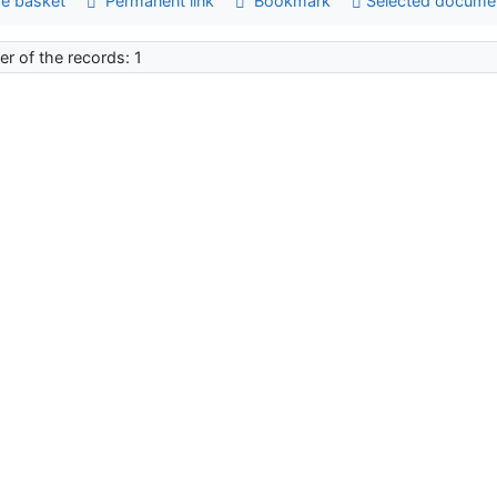
e basket
Permanent link
Bookmark
Selected docume
r of the records: 1