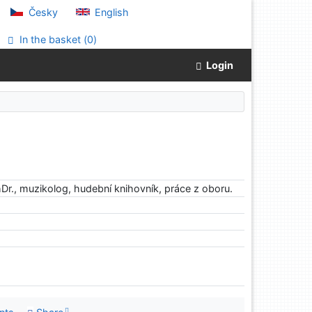
Česky
English
In the basket (
0
)
Login
Dr., muzikolog, hudební knihovník, práce z oboru.