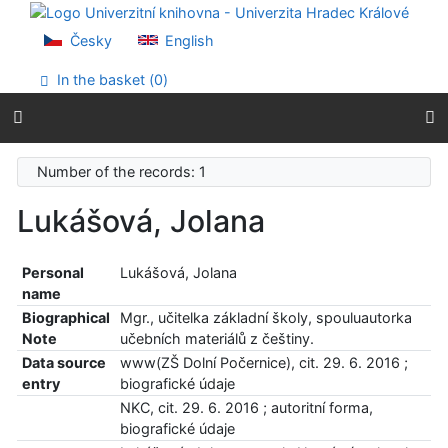
Go to content
Go to menu
Česky
English
Accessibility declaration
In the basket (
0
)
Number of the records: 1
Lukášová, Jolana
Personal
Lukášová, Jolana
name
Biographical
Mgr., učitelka základní školy, spouluautorka
Note
učebních materiálů z češtiny.
Data source
www(ZŠ Dolní Počernice), cit. 29. 6. 2016 ;
entry
biografické údaje
NKC, cit. 29. 6. 2016 ; autoritní forma,
biografické údaje