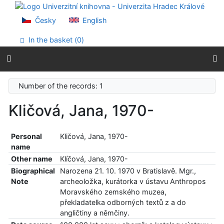
Go to content
Go to menu
Česky
English
Accessibility declaration
In the basket (
0
)
Number of the records: 1
Kličová, Jana, 1970-
Personal
Kličová, Jana, 1970-
name
Other name
Klíčová, Jana, 1970-
Biographical
Narozena 21. 10. 1970 v Bratislavě. Mgr.,
Note
archeoložka, kurátorka v ústavu Anthropos
Moravského zemského muzea,
překladatelka odborných textů z a do
angličtiny a němčiny.