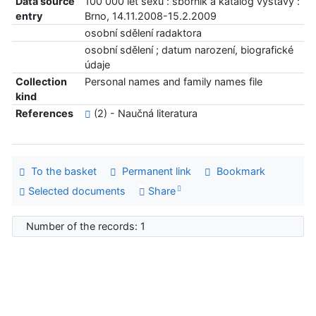
Data source
100 000 let sexu : sborník a katalog výstavy :
entry
Brno, 14.11.2008-15.2.2009
osobní sdělení radaktora
osobní sdělení ; datum narození, biografické
údaje
Collection
Personal names and family names file
kind
References
(2) - Naučná literatura
To the basket
Permanent link
Bookmark
Selected documents
Share
Number of the records: 1