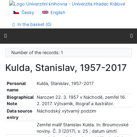
Go to content
Go to menu
Česky
English
Accessibility declaration
In the basket (
0
)
Number of the records: 1
Kulda, Stanislav, 1957-2017
Personal
Kulda, Stanislav, 1957-2017
name
Biographical
Narozen 22. 3. 1957 v Náchodě, zemřel 16.
Note
2. 2017. Výtvarník, litograf a ilustrátor.
Data source
Náchodský výtvarný podzim
entry
Zemřel malíř Stanislav Kulda. In: Broumovské
noviny. Č. 3 (2017), s. 25 ; datum úmrtí