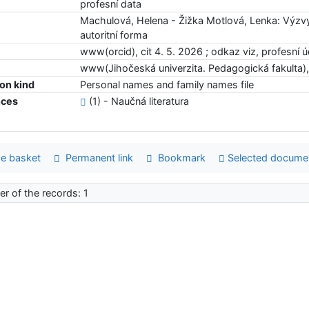
profesní data
Machulová, Helena - Žižka Motlová, Lenka: Výzvy 
autoritní forma
www(orcid), cit 4. 5. 2026 ; odkaz viz, profesní ú
www(Jihočeská univerzita. Pedagogická fakulta), c
ion kind
Personal names and family names file
nces
(1) - Naučná literatura
e basket
Permanent link
Bookmark
Selected docume
r of the records: 1