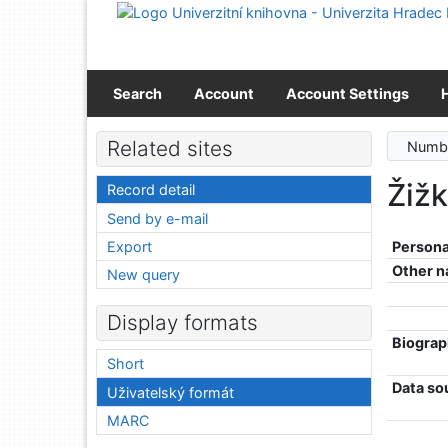
Go to content
Go to menu
Accessibility declaration
Search
Account
Account Settings
Related sites
Numbe
Žižk
Record detail
Send by e-mail
Export
Persona
Other 
New query
Display formats
Biograp
Short
Data so
Uživatelský formát
MARC