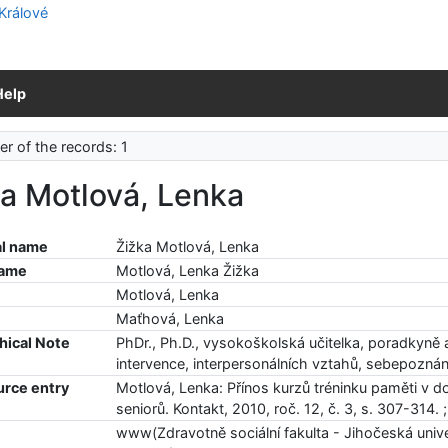
Help
r of the records: 1
a Motlová, Lenka
l name
Žižka Motlová, Lenka
name
Motlová, Lenka Žižka
Motlová, Lenka
Maťhová, Lenka
hical Note
PhDr., Ph.D., vysokoškolská učitelka, poradkyně a
intervence, interpersonálních vztahů, sebepoznán
urce entry
Motlová, Lenka: Přínos kurzů tréninku paměti v 
seniorů. Kontakt, 2010, roč. 12, č. 3, s. 307-314. 
www(Zdravotně sociální fakulta - Jihočeská univer