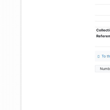
Collect
Refere
To th
Numbe