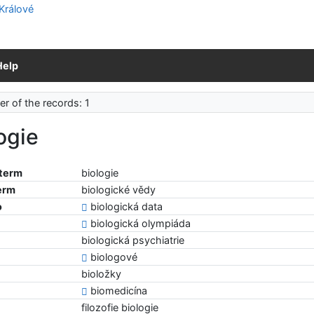
Help
r of the records: 1
ogie
 term
biologie
erm
biologické vědy
o
biologická data
biologická olympiáda
biologická psychiatrie
biologové
bioložky
biomedicína
filozofie biologie