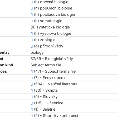
(h) obecná biologie
(h) populační biologie
(h) počítačová biologie
(h) somatologie
(h) syntetická biologie
(h) vývojová biologie
(h) zoologie
(g) přírodní vědy
 entry
biology
ct
57/59 - Biologické vědy
ion kind
Subject terms file
nces
(47) - Subject terms file
(7) - Encyklopedie
(504) - Naučná literatura
(30) - Skripta
(9) - Slovníky
(115) - Učebnice
(1) - Beletrie
(2) - Sborníky konferencí