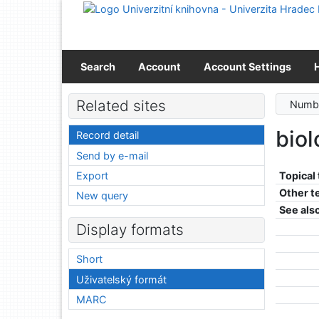
Go to content
Go to menu
Accessibility declaration
Search
Account
Account Settings
Related sites
Numbe
biol
Record detail
Send by e-mail
Export
Topical
Other t
New query
See als
Display formats
Short
Uživatelský formát
MARC