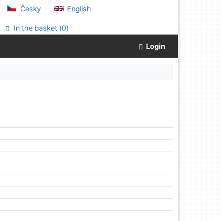
Česky
English
In the basket (
0
)
Login