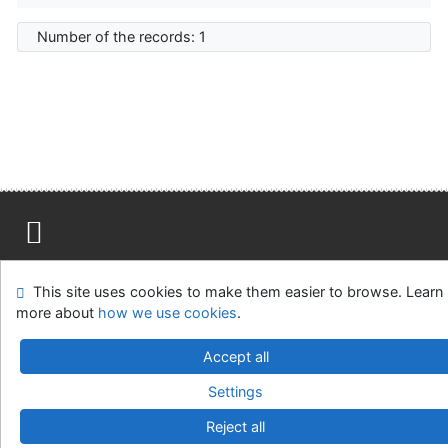
Number of the records: 1
Site map
Accessibility
Privacy
OpenSearch module
This site uses cookies to make them easier to browse. Learn
Feedback form
Cookie settings
more about
how we use cookies
.
Univerzitní knihovna - Univerzita Hradec Králové
Accept all
©1993-2026
IPAC
v.4.8.63a
-
Cosmotron Slovakia, s.r.o.
Settings
Reject all