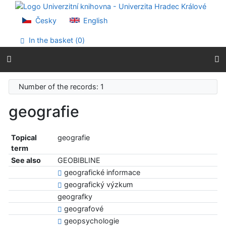
Go to content
Go to menu
Česky
English
Accessibility declaration
In the basket (
0
)
Number of the records: 1
geografie
Topical
geografie
term
See also
GEOBIBLINE
geografické informace
geografický výzkum
geografky
geografové
geopsychologie