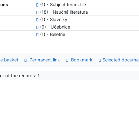
nces
(1) - Subject terms file
(18) - Naučná literatura
(1) - Slovníky
(9) - Učebnice
(1) - Beletrie
e basket
Permanent link
Bookmark
Selected docume
r of the records: 1