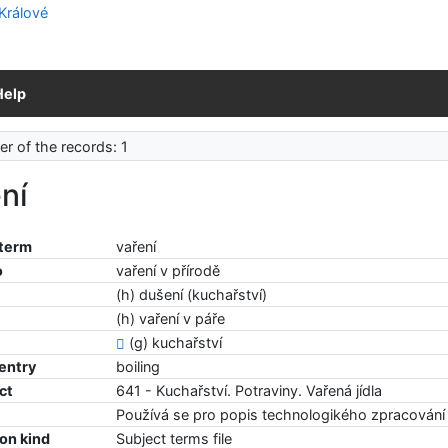
Help
r of the records: 1
ní
 term
vaření
o
vaření v přírodě
(h) dušení (kuchařství)
(h) vaření v páře
(g) kuchařství
 entry
boiling
ct
641 - Kuchařství. Potraviny. Vařená jídla
Používá se pro popis technologikého zpracování 
ion kind
Subject terms file