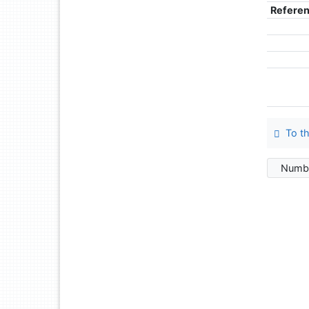
Refere
To th
Numbe