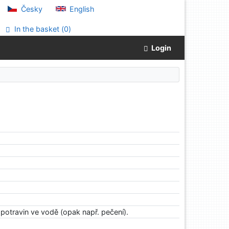
Česky
English
In the basket (
0
)
Login
potravin ve vodě (opak např. pečení).