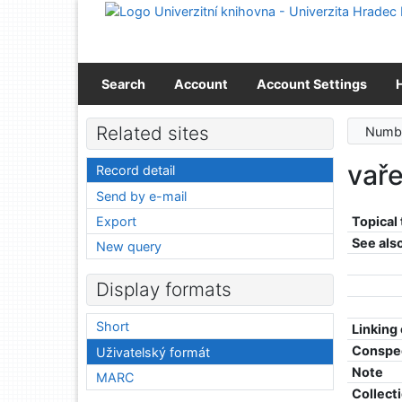
Go to content
Go to menu
Accessibility declaration
Search
Account
Account Settings
Related sites
Numbe
vaře
Record detail
Send by e-mail
Export
Topical
See als
New query
Display formats
Short
Linking
Conspe
Uživatelský formát
Note
MARC
Collect