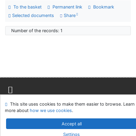
To the basket
Permanent link
Bookmark
Selected documents
Share
Number of the records: 1
Site map
Accessibility
Privacy
OpenSearch module
This site uses cookies to make them easier to browse. Learn
Feedback form
Cookie settings
more about
how we use cookies
.
Univerzitní knihovna - Univerzita Hradec Králové
Accept all
©1993-2026
IPAC
v.4.8.63a
-
Cosmotron Slovakia, s.r.o.
Settings