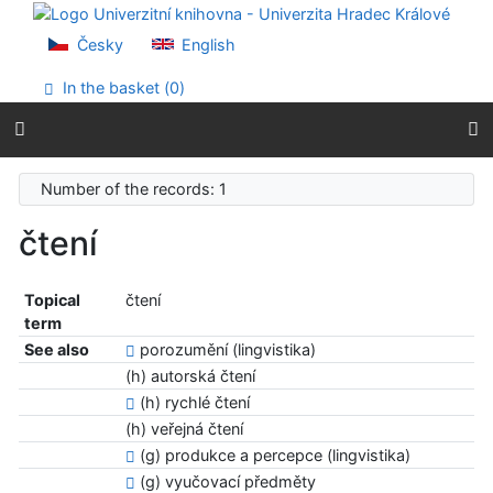
Go to content
Go to menu
Česky
English
Accessibility declaration
In the basket (
0
)
Number of the records: 1
čtení
Topical
čtení
term
See also
porozumění (lingvistika)
(h) autorská čtení
(h) rychlé čtení
(h) veřejná čtení
(g) produkce a percepce (lingvistika)
(g) vyučovací předměty