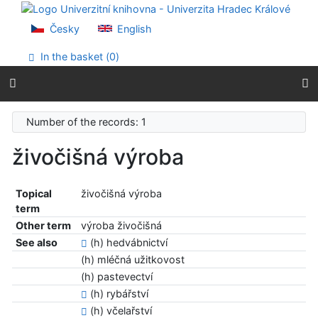
Go to content
Go to menu
Česky
English
Accessibility declaration
In the basket (
0
)
Number of the records: 1
živočišná výroba
Topical
živočišná výroba
term
Other term
výroba živočišná
See also
(h) hedvábnictví
(h) mléčná užitkovost
(h) pastevectví
(h) rybářství
(h) včelařství