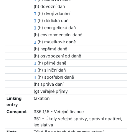
(h) dovozní daň
(h) dvojí zdanění
(h) dědická daň
(h) energetická daň
(h) environmentální daně
(h) majetkové daně
(h) nepřímé daně
(h) osvobození od daně
(h) přímé daně
(h) silniční daň
(h) spotřební daně
(h) správa daní
(g) veřejné příjmy
Linking
taxation
entry
Conspect
336.1/.5 - Veřejné finance
351 - Úkoly veřejné správy, správní opatření,
legislativa
Note
Týká-li se obsah dokumentu právní