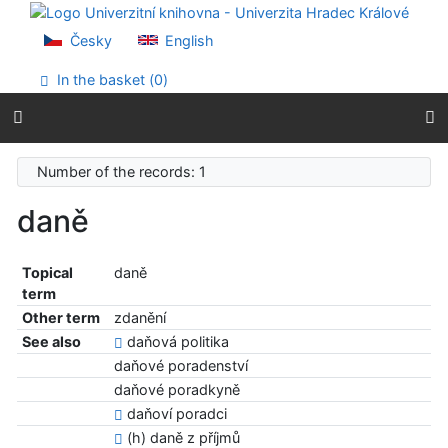
Go to content
Go to menu
Česky
English
Accessibility declaration
In the basket (
0
)
Number of the records: 1
daně
Topical
daně
term
Other term
zdanění
See also
daňová politika
daňové poradenství
daňové poradkyně
daňoví poradci
(h) daně z příjmů