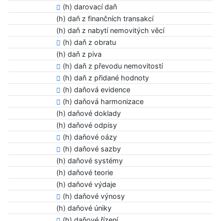
(h) darovací daň
(h) daň z finančních transakcí
(h) daň z nabytí nemovitých věcí
(h) daň z obratu
(h) daň z piva
(h) daň z převodu nemovitostí
(h) daň z přidané hodnoty
(h) daňová evidence
(h) daňová harmonizace
(h) daňové doklady
(h) daňové odpisy
(h) daňové oázy
(h) daňové sazby
(h) daňové systémy
(h) daňové teorie
(h) daňové výdaje
(h) daňové výnosy
(h) daňové úniky
(h) daňové řízení