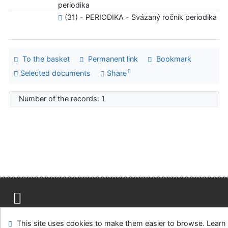
periodika
(31) - PERIODIKA - Svázaný ročník periodika
To the basket
Permanent link
Bookmark
Selected documents
Share
Number of the records: 1
Site map
Accessibility
Privacy
OpenSearch module
This site uses cookies to make them easier to browse. Learn