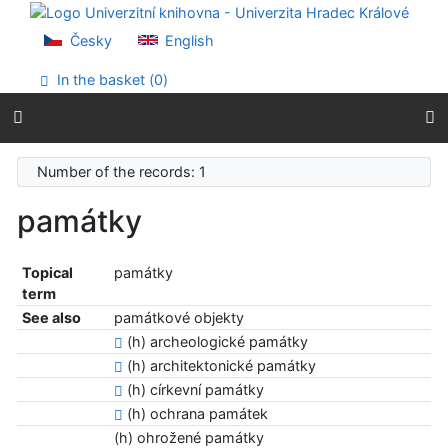
Go to content
Go to menu
Česky
English
Accessibility declaration
In the basket (
0
)
Number of the records: 1
památky
Topical
památky
term
See also
památkové objekty
(h) archeologické památky
(h) architektonické památky
(h) církevní památky
(h) ochrana památek
(h) ohrožené památky