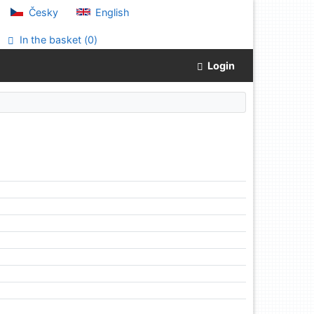
Česky
English
In the basket (
0
)
Login