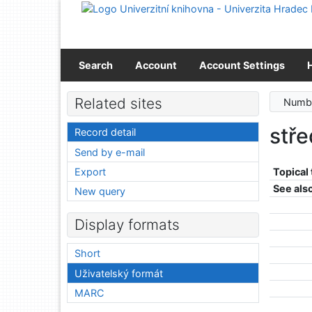
Go to content
Go to menu
Accessibility declaration
Search
Account
Account Settings
Related sites
Numbe
stř
Record detail
Send by e-mail
Export
Topical
See als
New query
Display formats
Short
Uživatelský formát
MARC