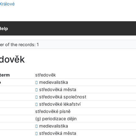
Help
r of the records: 1
edověk
 term
středověk
o
medievalistika
středověká města
středověká společnost
středověké lékařství
středověké písně
(g) periodizace dějin
medievalistika
středověká města