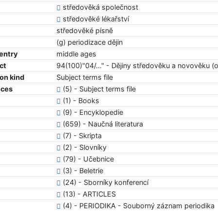
středověká společnost
středověké lékařství
středověké písně
(g) periodizace dějin
 entry
middle ages
ct
94(100)"04/..." - Dějiny středověku a novověku (
ion kind
Subject terms file
nces
(5) - Subject terms file
(1) - Books
(9) - Encyklopedie
(659) - Naučná literatura
(7) - Skripta
(2) - Slovníky
(79) - Učebnice
(3) - Beletrie
(24) - Sborníky konferencí
(13) - ARTICLES
(4) - PERIODIKA - Souborný záznam periodika