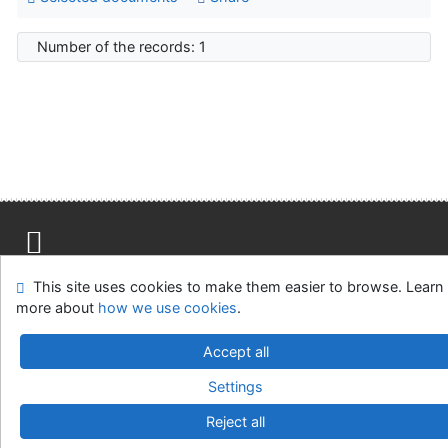
Number of the records: 1
Site map
Accessibility
Privacy
OpenSearch module
This site uses cookies to make them easier to browse. Learn
Feedback form
Cookie settings
more about
how we use cookies
.
Accept all
Univerzitní knihovna - Univerzita Hradec Králové
©1993-2026
IPAC
v.4.8.63a
-
Cosmotron Slovakia, s.r.o.
Settings
Reject all