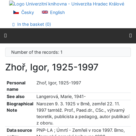
Go to content
Go to menu
Česky
English
Accessibility declaration
In the basket (
0
)
Number of the records: 1
Zhoř, Igor, 1925-1997
Personal
Zhoř, Igor, 1925-1997
name
See also
Langerová, Marie, 1941-
Biographical
Narozen 9. 3. 1925 v Brně, zemřel 22. 11.
Note
1997 tamtéž. Prof., Paed.dr., CSc., výtvarný
teoretik, publicista a pedagog, autor publikací
z oboru.
Data source
PNP-LA ; Úmrtí - Zemřeli v roce 1997. Brno,