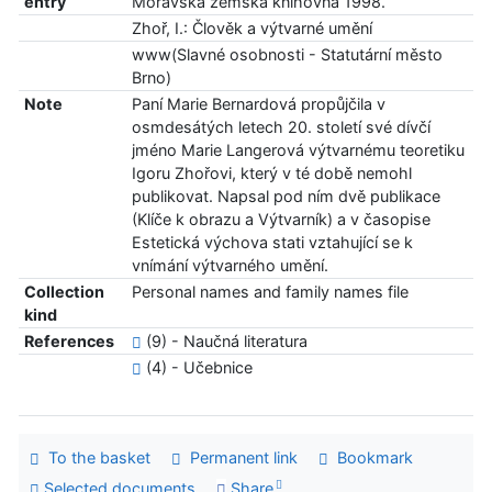
entry
Moravská zemská knihovna 1998.
Zhoř, I.: Člověk a výtvarné umění
www(Slavné osobnosti - Statutární město
Brno)
Note
Paní Marie Bernardová propůjčila v
osmdesátých letech 20. století své dívčí
jméno Marie Langerová výtvarnému teoretiku
Igoru Zhořovi, který v té době nemohl
publikovat. Napsal pod ním dvě publikace
(Klíče k obrazu a Výtvarník) a v časopise
Estetická výchova stati vztahující se k
vnímání výtvarného umění.
Collection
Personal names and family names file
kind
References
(9) - Naučná literatura
(4) - Učebnice
To the basket
Permanent link
Bookmark
Selected documents
Share