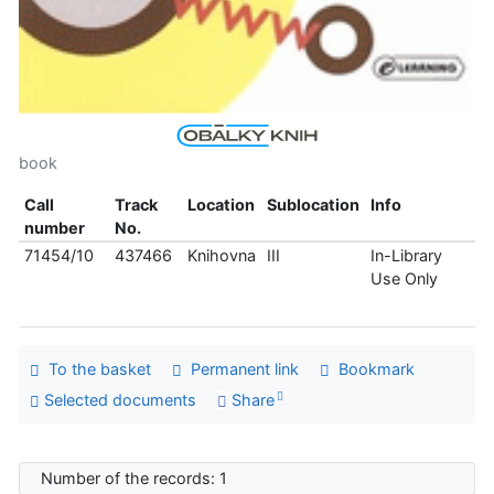
book
Call
Track
Location
Sublocation
Info
number
No.
71454/10
437466
Knihovna
III
In-Library
Use Only
To the basket
Permanent link
Bookmark
Selected documents
Share
Number of the records: 1