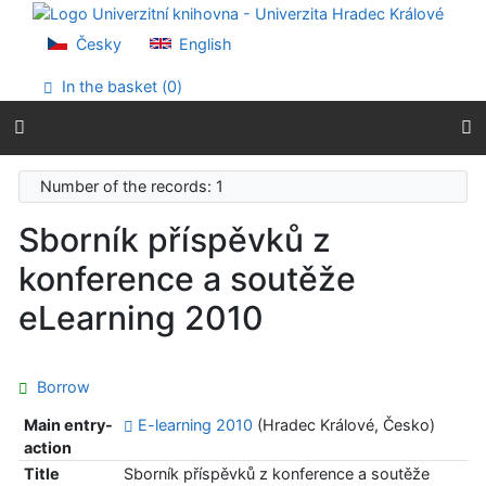
Go to content
Go to menu
Česky
English
Accessibility declaration
In the basket (
0
)
Number of the records: 1
Sborník příspěvků z
konference a soutěže
eLearning 2010
Borrow
Main entry-
E-learning 2010
(Hradec Králové, Česko)
action
Title
Sborník příspěvků z konference a soutěže