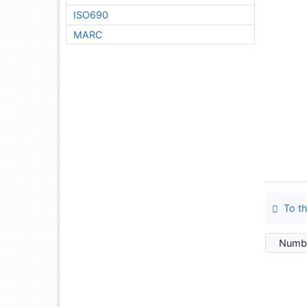
ISO690
MARC
To th
Numbe