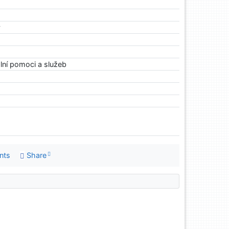
y
lní pomoci a služeb
nts
Share