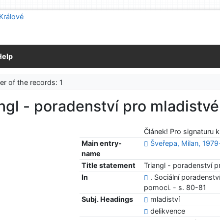
Help
r of the records: 1
ngl - poradenství pro mladistvé
Článek! Pro signaturu 
Main entry-
Šveřepa, Milan, 1979
name
Title statement
Triangl - poradenství p
In
. Sociální poradenstv
pomoci. - s. 80-81
Subj. Headings
mladiství
delikvence