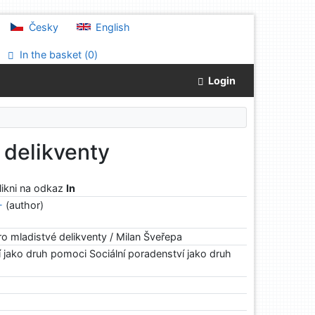
Česky
English
In the basket (
0
)
Login
 delikventy
klikni na odkaz
In
-
(author)
ro mladistvé delikventy / Milan Šveřepa
í jako druh pomoci Sociální poradenství jako druh