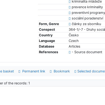
kriminalita mládeže
prevence kriminality
preventivní program
sociální poradenství
Form, Genre
články ze sborníku
Conspect
364-1/-7 - Druhy sociá
Country
Česko
Language
Czech
Database
Articles
References
- Source document
e basket
Permanent link
Bookmark
Selected docume
r of the records: 1