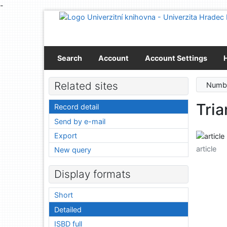
-
Go to content
Go to menu
Accessibility declaration
Search
Account
Account Settings
Related sites
Numbe
Tria
Record detail
Send by e-mail
Export
article
New query
Display formats
Short
Detailed
ISBD full