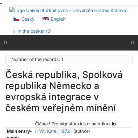
-
Go to content
Go to menu
Česky
English
Accessibility declaration
In the basket (
0
)
Number of the records: 1
Česká republika, Spolková
republika Německo a
evropská integrace v
českém veřejném mínění
Článek! Pro signaturu klikni na odkaz
In
Main entry-
Vít, Karel, 1972-
(author)
name