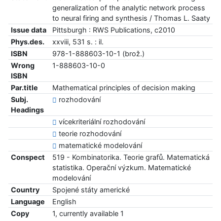
generalization of the analytic network process
to neural firing and synthesis / Thomas L. Saaty
Issue data
Pittsburgh : RWS Publications, c2010
Phys.des.
xxviii, 531 s. : il.
ISBN
978-1-888603-10-1 (brož.)
Wrong
1-888603-10-0
ISBN
Par.title
Mathematical principles of decision making
Subj.
rozhodování
Headings
vícekriteriální rozhodování
teorie rozhodování
matematické modelování
Conspect
519 - Kombinatorika. Teorie grafů. Matematická
statistika. Operační výzkum. Matematické
modelování
Country
Spojené státy americké
Language
English
Copy
1, currently available 1