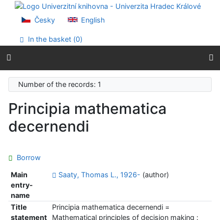
Go to content
Go to menu
Česky
English
Accessibility declaration
In the basket (
0
)
Number of the records: 1
Principia mathematica
decernendi
Borrow
Main
Saaty, Thomas L., 1926-
(author)
entry-
name
Title
Principia mathematica decernendi =
statement
Mathematical principles of decision making :