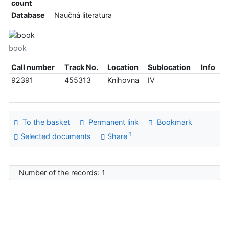
count
Database
Naučná literatura
book
Call number
Track No.
Location
Sublocation
Info
92391
455313
Knihovna
IV
To the basket
Permanent link
Bookmark
Selected documents
Share
Number of the records: 1