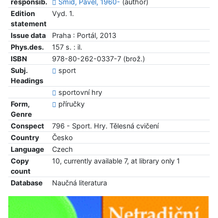
responsib.
Šmíd, Pavel, 1960-
(author)
Edition
Vyd. 1.
statement
Issue data
Praha : Portál, 2013
Phys.des.
157 s. : il.
ISBN
978-80-262-0337-7 (brož.)
Subj.
sport
Headings
sportovní hry
Form,
příručky
Genre
Conspect
796 - Sport. Hry. Tělesná cvičení
Country
Česko
Language
Czech
Copy
10, currently available 7, at library only 1
count
Database
Naučná literatura