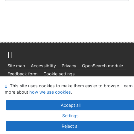
Site map
Accessibility
Privacy
OpenSearch module
Feedback form
Cookie settings
This site uses cookies to make them easier to browse. Learn
Univerzitní knihovna - Univerzita Hradec Králové
more about
how we use cookies
.
©1993-2026
IPAC
v.4.8.63a
-
Cosmotron Slovakia, s.r.o.
Accept all
Settings
Reject all