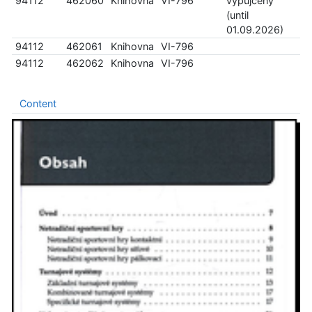
94112
462060
Knihovna
VI-796
vypůjčený
(until
01.09.2026)
94112
462061
Knihovna
VI-796
94112
462062
Knihovna
VI-796
Content