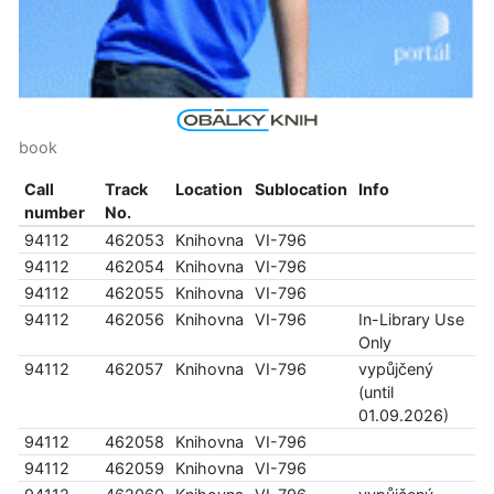
book
Call
Track
Location
Sublocation
Info
number
No.
94112
462053
Knihovna
VI-796
94112
462054
Knihovna
VI-796
94112
462055
Knihovna
VI-796
94112
462056
Knihovna
VI-796
In-Library Use
Only
94112
462057
Knihovna
VI-796
vypůjčený
(until
01.09.2026)
94112
462058
Knihovna
VI-796
94112
462059
Knihovna
VI-796