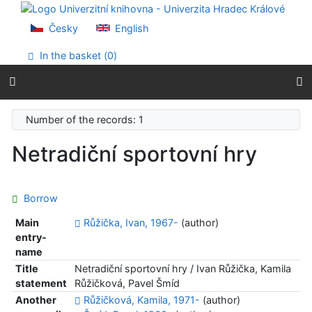
Go to content
Go to menu
Česky
English
Accessibility declaration
In the basket (
0
)
Number of the records: 1
Netradiční sportovní hry
Borrow
Main
Růžička, Ivan, 1967-
(author)
entry-
name
Title
Netradiční sportovní hry / Ivan Růžička, Kamila
statement
Růžičková, Pavel Šmíd
Another
Růžičková, Kamila, 1971-
(author)