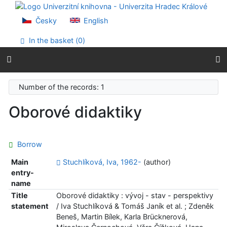
Go to content
Go to menu
Česky
English
Accessibility declaration
In the basket (
0
)
Number of the records: 1
Oborové didaktiky
Borrow
Main
Stuchlíková, Iva, 1962-
(author)
entry-
name
Title
Oborové didaktiky : vývoj - stav - perspektivy
statement
/ Iva Stuchlíková & Tomáš Janík et al. ; Zdeněk
Beneš, Martin Bílek, Karla Brücknerová,