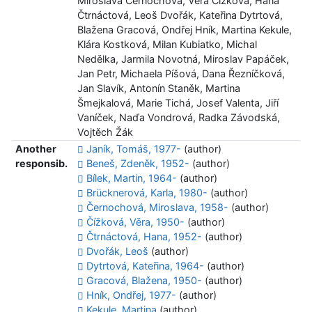
Miroslava Černochová, Věra Čížková, Hana
Čtrnáctová, Leoš Dvořák, Kateřina Dytrtová,
Blažena Gracová, Ondřej Hník, Martina Kekule,
Klára Kostková, Milan Kubiatko, Michal
Nedělka, Jarmila Novotná, Miroslav Papáček,
Jan Petr, Michaela Píšová, Dana Řezníčková,
Jan Slavík, Antonín Staněk, Martina
Šmejkalová, Marie Tichá, Josef Valenta, Jiří
Vaníček, Naďa Vondrová, Radka Závodská,
Vojtěch Žák
Another
Janík, Tomáš, 1977-
(author)
responsib.
Beneš, Zdeněk, 1952-
(author)
Bílek, Martin, 1964-
(author)
Brücknerová, Karla, 1980-
(author)
Černochová, Miroslava, 1958-
(author)
Čížková, Věra, 1950-
(author)
Čtrnáctová, Hana, 1952-
(author)
Dvořák, Leoš
(author)
Dytrtová, Kateřina, 1964-
(author)
Gracová, Blažena, 1950-
(author)
Hník, Ondřej, 1977-
(author)
Kekule, Martina
(author)