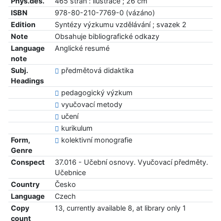
Phys.des.
465 stran : ilustrace ; 26 cm
ISBN
978-80-210-7769-0 (vázáno)
Edition
Syntézy výzkumu vzdělávání ; svazek 2
Note
Obsahuje bibliografické odkazy
Language
Anglické resumé
note
Subj.
předmětová didaktika
Headings
pedagogický výzkum
vyučovací metody
učení
kurikulum
Form,
kolektivní monografie
Genre
Conspect
37.016 - Učební osnovy. Vyučovací předměty.
Učebnice
Country
Česko
Language
Czech
Copy
13, currently available 8, at library only 1
count