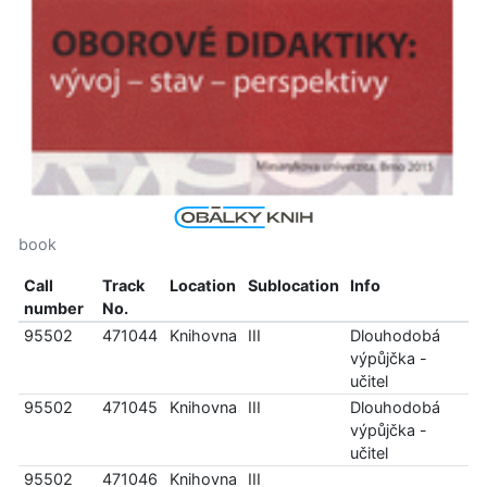
book
Call
Track
Location
Sublocation
Info
number
No.
95502
471044
Knihovna
III
Dlouhodobá
výpůjčka -
učitel
95502
471045
Knihovna
III
Dlouhodobá
výpůjčka -
učitel
95502
471046
Knihovna
III