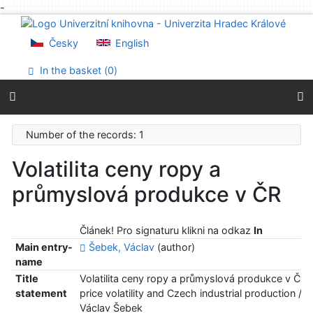
-
Go to content
Go to menu
Česky
English
Accessibility declaration
In the basket (
0
)
Number of the records: 1
Volatilita ceny ropy a
průmyslová produkce v ČR
Článek! Pro signaturu klikni na odkaz
In
Main entry-
Šebek, Václav
(author)
name
Title
Volatilita ceny ropy a průmyslová produkce v ČR =
statement
price volatility and Czech industrial production /
Václav Šebek