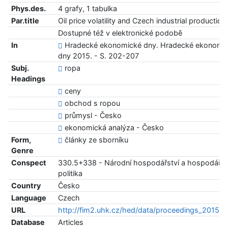
Phys.des.
4 grafy, 1 tabulka
Par.title
Oil price volatility and Czech industrial production
Dostupné též v elektronické podobě
In
Hradecké ekonomické dny. Hradecké ekonomi
dny 2015. - S. 202-207
Subj.
ropa
Headings
ceny
obchod s ropou
průmysl - Česko
ekonomická analýza - Česko
Form,
články ze sborníku
Genre
Conspect
330.5+338 - Národní hospodářství a hospodářs
politika
Country
Česko
Language
Czech
URL
http://fim2.uhk.cz/hed/data/proceedings_2015_3
Database
Articles