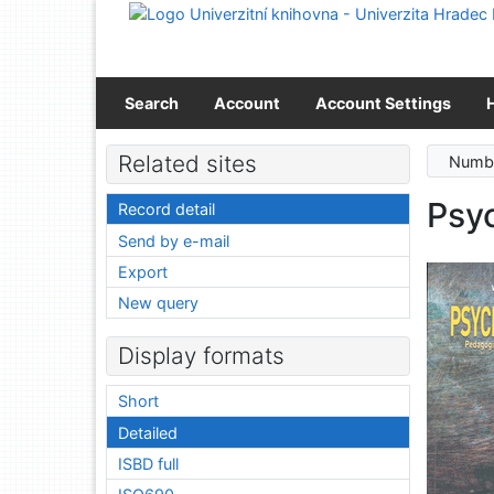
Go to content
Go to menu
Accessibility declaration
Search
Account
Account Settings
Related sites
Numbe
Psy
Record detail
Send by e-mail
Export
New query
Display formats
Short
Detailed
ISBD full