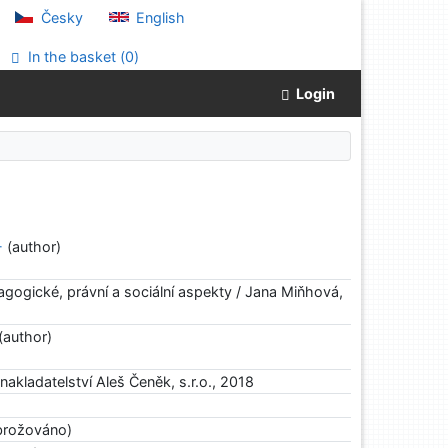
Česky
English
In the basket (
0
)
Login
-
(author)
gogické, právní a sociální aspekty / Jana Miňhová,
(author)
 nakladatelství Aleš Čeněk, s.r.o., 2018
brožováno)