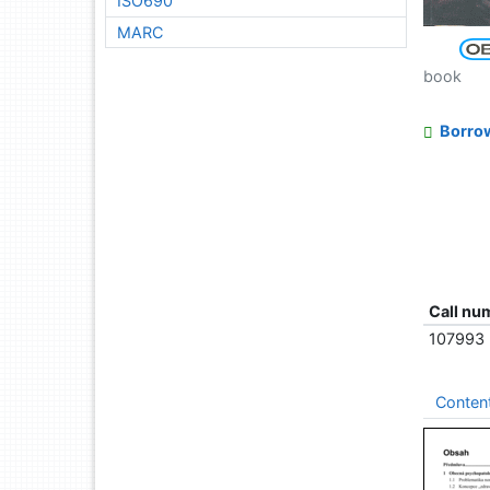
ISO690
MARC
book
Borro
Call nu
107993
Conten