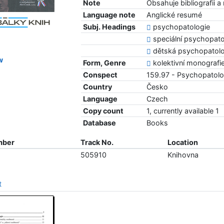
Note
Obsahuje bibliografii a 
Language note
Anglické resumé
Subj. Headings
psychopatologie
speciální psychopato
dětská psychopatolo
w
Form, Genre
kolektivní monografi
Conspect
159.97 - Psychopatolo
Country
Česko
Language
Czech
Copy count
1, currently available 1
Database
Books
mber
Track No.
Location
505910
Knihovna
t