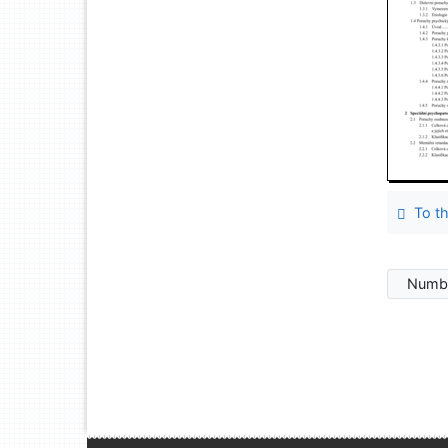
To th
Numbe