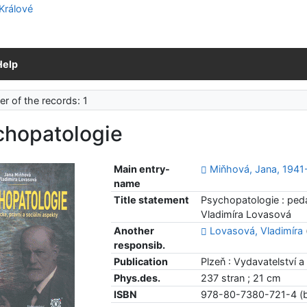
Help
r of the records: 1
chopatologie
Main entry-
Miňhová, Jana, 1941
name
Title statement
Psychopatologie : peda
Vladimíra Lovasová
Another
Lovasová, Vladimíra
responsib.
Publication
Plzeň : Vydavatelství a
Phys.des.
237 stran ; 21 cm
ISBN
978-80-7380-721-4 (