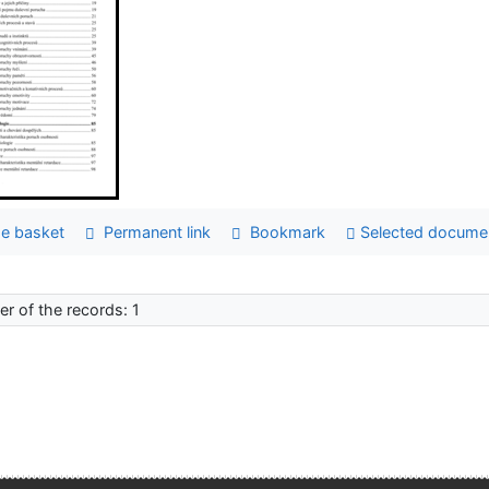
e basket
Permanent link
Bookmark
Selected docume
r of the records: 1