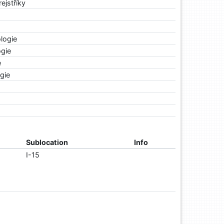
rejstříky
logie
gie
e
gie
Sublocation
Info
I-15