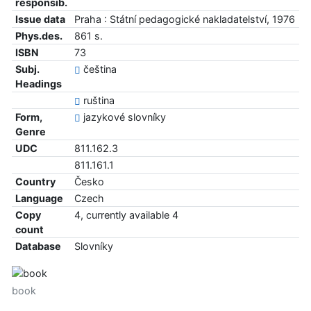
responsib.
Issue data
Praha : Státní pedagogické nakladatelství, 1976
Phys.des.
861 s.
ISBN
73
Subj.
čeština
Headings
ruština
Form,
jazykové slovníky
Genre
UDC
811.162.3
811.161.1
Country
Česko
Language
Czech
Copy
4, currently available 4
count
Database
Slovníky
book