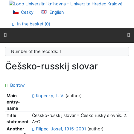
Go to content
Go to menu
Česky
English
Accessibility declaration
In the basket (
0
)
Number of the records: 1
Češsko-russkij slovar
Borrow
Main
Kopecký, L. V.
(author)
entry-
name
Title
Češsko-russkij slovar = Česko ruský slovník. 2.
statement
A-O
Another
Filipec, Josef, 1915-2001
(author)