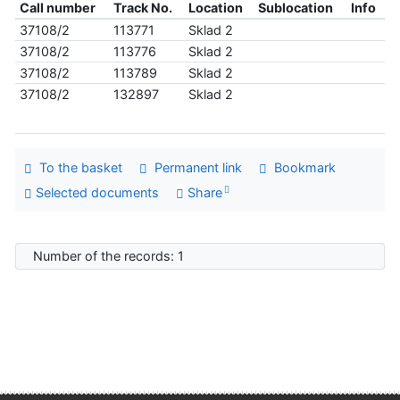
Call number
Track No.
Location
Sublocation
Info
37108/2
113771
Sklad 2
37108/2
113776
Sklad 2
37108/2
113789
Sklad 2
37108/2
132897
Sklad 2
To the basket
Permanent link
Bookmark
Selected documents
Share
Number of the records: 1