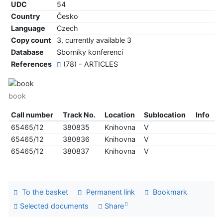
UDC
54
Country
Česko
Language
Czech
Copy count
3, currently available 3
Database
Sborníky konferencí
References
(78) - ARTICLES
book
Call number
Track No.
Location
Sublocation
Info
65465/12
380835
Knihovna
V
65465/12
380836
Knihovna
V
65465/12
380837
Knihovna
V
To the basket
Permanent link
Bookmark
Selected documents
Share