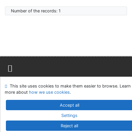
Number of the records: 1
Site map
Accessibility
Privacy
OpenSearch module
This site uses cookies to make them easier to browse. Learn
Feedback form
Cookie settings
more about
how we use cookies
.
Univerzitní knihovna - Univerzita Hradec Králové
Accept all
©1993-2026
IPAC
v.4.8.63a
-
Cosmotron Slovakia, s.r.o.
Settings
Reject all