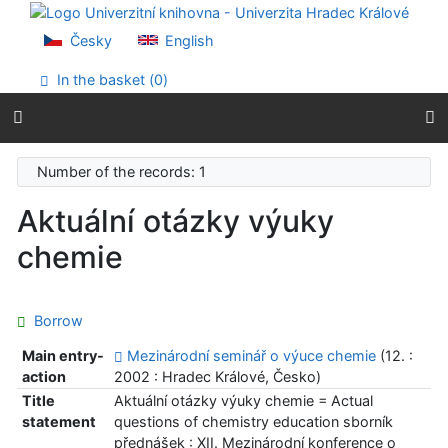
Go to content
Go to menu
Česky
English
Accessibility declaration
In the basket (
0
)
Number of the records: 1
Aktuální otázky výuky
chemie
Borrow
Main entry-
Mezinárodní seminář o výuce chemie
(12. :
action
2002 : Hradec Králové, Česko)
Title
Aktuální otázky výuky chemie = Actual
statement
questions of chemistry education sborník
přednášek : XII. Mezinárodní konference o