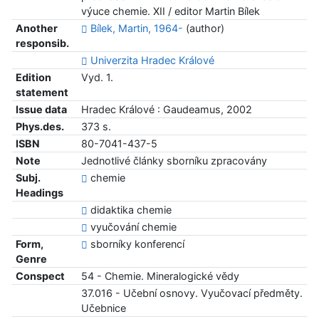
výuce chemie. XII / editor Martin Bílek
Another
Bílek, Martin, 1964-
(author)
responsib.
Univerzita Hradec Králové
Edition
Vyd. 1.
statement
Issue data
Hradec Králové : Gaudeamus, 2002
Phys.des.
373 s.
ISBN
80-7041-437-5
Note
Jednotlivé články sborníku zpracovány
Subj.
chemie
Headings
didaktika chemie
vyučování chemie
Form,
sborníky konferencí
Genre
Conspect
54 - Chemie. Mineralogické vědy
37.016 - Učební osnovy. Vyučovací předměty.
Učebnice