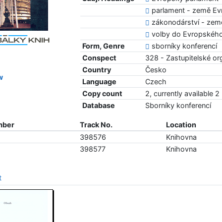
parlament - země Ev
zákonodárství - zem
volby do Evropského
Form, Genre
sborníky konferencí
Conspect
328 - Zastupitelské or
Country
Česko
w
Language
Czech
Copy count
2, currently available 2
Database
Sborníky konferencí
mber
Track No.
Location
398576
Knihovna
398577
Knihovna
t