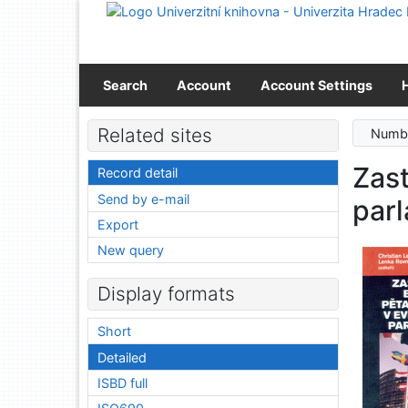
Go to content
Go to menu
Accessibility declaration
Search
Account
Account Settings
Related sites
Numbe
Zas
Record detail
Send by e-mail
par
Export
New query
Display formats
Short
Detailed
ISBD full