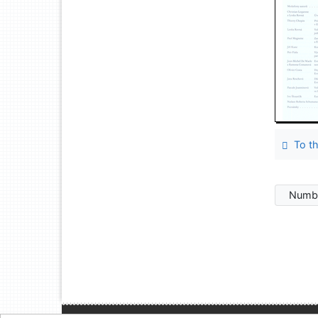
To th
Numbe