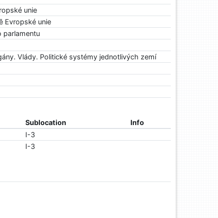
ropské unie
ě Evropské unie
 parlamentu
gány. Vlády. Politické systémy jednotlivých zemí
Sublocation
Info
I-3
I-3