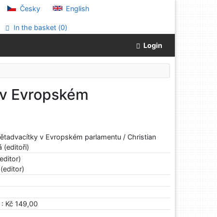
Česky
English
In the basket (
0
)
Login
 v Evropském
ětadvacítky v Evropském parlamentu / Christian
(editoři)
editor)
(editor)
 : Kč 149,00