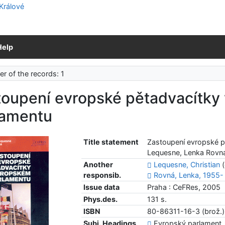
Help
r of the records: 1
toupení evropské pětadvacítky
lamentu
Title statement
Zastoupení evropské p
Lequesne, Lenka Rovná 
Another
Lequesne, Christian
(
responsib.
Rovná, Lenka, 1955-
Issue data
Praha : CeFRes, 2005
Phys.des.
131 s.
ISBN
80-86311-16-3 (brož.)
Subj. Headings
Evropský parlament