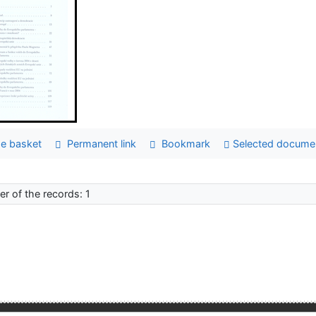
e basket
Permanent link
Bookmark
Selected docume
r of the records: 1