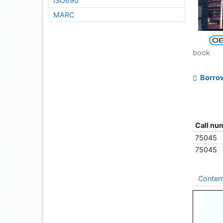
ISO690
MARC
book
Borro
Call nu
75045
75045
Conten