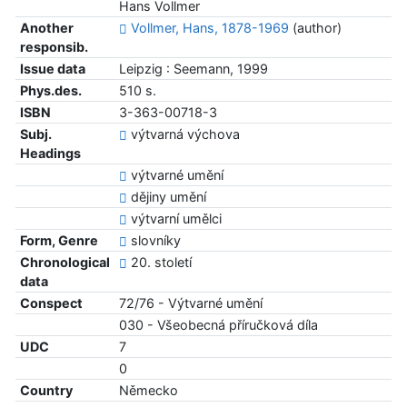
Hans Vollmer
Another
Vollmer, Hans, 1878-1969
(author)
responsib.
Issue data
Leipzig : Seemann, 1999
Phys.des.
510 s.
ISBN
3-363-00718-3
Subj.
výtvarná výchova
Headings
výtvarné umění
dějiny umění
výtvarní umělci
Form, Genre
slovníky
Chronological
20. století
data
Conspect
72/76 - Výtvarné umění
030 - Všeobecná příručková díla
UDC
7
0
Country
Německo