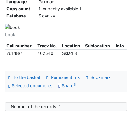
Language
German
Copy count
1, currently available 1
Database
Slovníky
book
Call number
Track No.
Location
Sublocation
Info
76148/4
402540
Sklad 3
To the basket
Permanent link
Bookmark
Selected documents
Share
Number of the records: 1