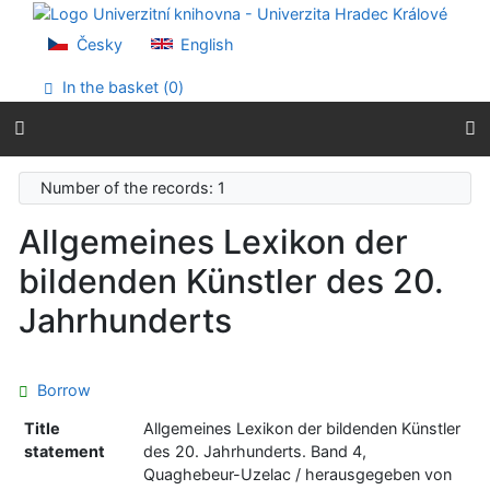
Go to content
Go to menu
Česky
English
Accessibility declaration
In the basket (
0
)
Number of the records: 1
Allgemeines Lexikon der
bildenden Künstler des 20.
Jahrhunderts
Borrow
Title
Allgemeines Lexikon der bildenden Künstler
statement
des 20. Jahrhunderts. Band 4,
Quaghebeur-Uzelac / herausgegeben von