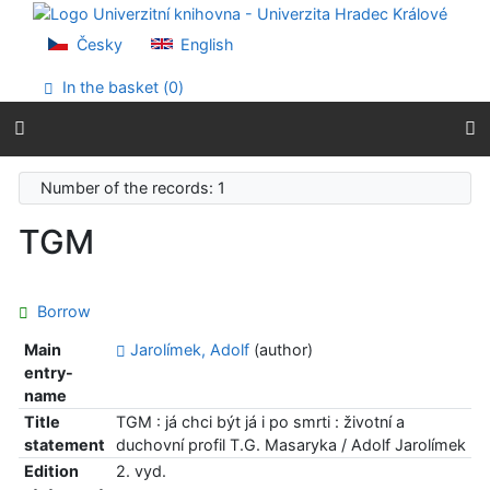
Go to content
Go to menu
Česky
English
Accessibility declaration
In the basket (
0
)
Number of the records: 1
TGM
Borrow
Main
Jarolímek, Adolf
(author)
entry-
name
Title
TGM : já chci být já i po smrti : životní a
statement
duchovní profil T.G. Masaryka / Adolf Jarolímek
Edition
2. vyd.