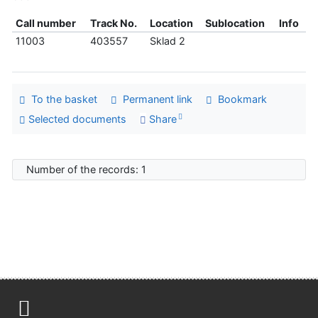
Call number
Track No.
Location
Sublocation
Info
11003
403557
Sklad 2
To the basket
Permanent link
Bookmark
Selected documents
Share
Number of the records: 1