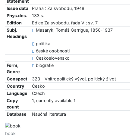
statement
Issue data
Praha : Za svobodu, 1948
Phys.des.
133 s.
Edition
Edice Za svobodu. řada V ; sv. 7
Subj.
Masaryk, Tomáš Garrigue, 1850-1937
Headings
politika
české osobnosti
Československo
Form,
biografie
Genre
Conspect
323 - Vnitropolitický vývoj, politický život
Country
Česko
Language
Czech
Copy
1, currently available 1
count
Database
Naučná literatura
book